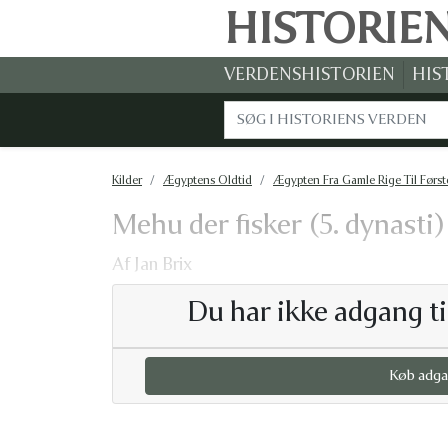
HISTORIE
VERDENSHISTORIEN
HIS
Kilder
Ægyptens Oldtid
Ægypten Fra Gamle Rige Til Først
Mehu der fisker (5. dynasti)
Af Jan Brix
Du har ikke adgang ti
Køb adga