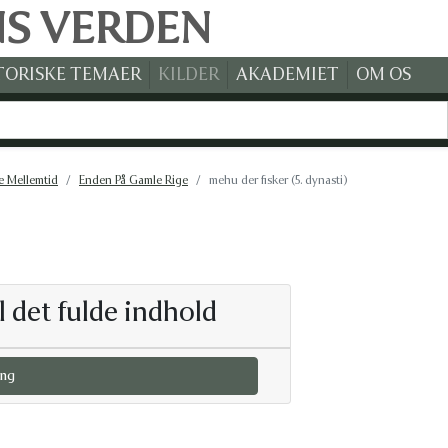
NS VERDEN
TORISKE TEMAER
KILDER
AKADEMIET
OM OS
e Mellemtid
Enden På Gamle Rige
mehu der fisker (5. dynasti)
l det fulde indhold
ng